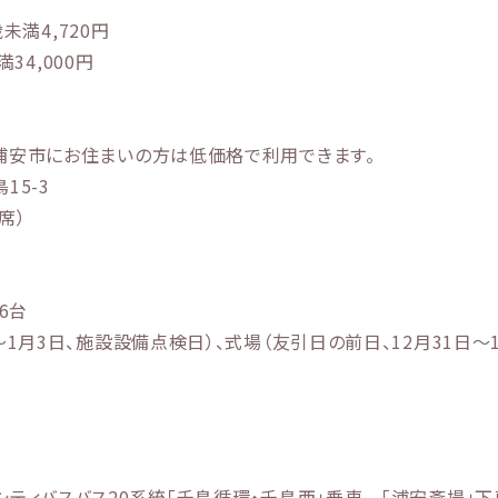
歳未満4,720円
満34,000円
浦安市にお住まいの方は低価格で利用できます。
15-3
席）
6台
1月3日、施設設備点検日）、式場（友引日の前日、12月31日～
ティバスバス20系統「千鳥循環・千鳥西」乗車 「浦安斎場」下