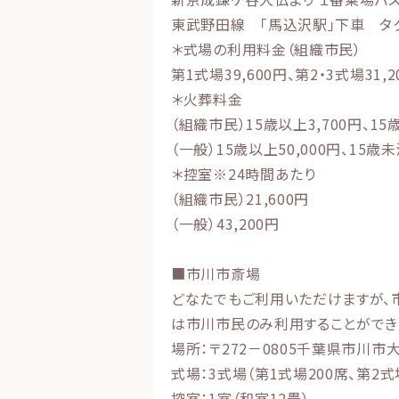
東武野田線 「馬込沢駅」下車 タ
＊式場の利用料金（組織市民）
第1式場39,600円、第2・3式場31,
＊火葬料金
（組織市民）15歳以上3,700円、15
（一般）15歳以上50,000円、15歳未
＊控室※24時間あたり
（組織市民）21,600円
（一般）43,200円
■市川市斎場
どなたでもご利用いただけますが、
は市川市民のみ利用することができ
場所：〒272－0805千葉県市川市大
式場：3式場（第1式場200席、第2式
控室：1室（和室12畳）