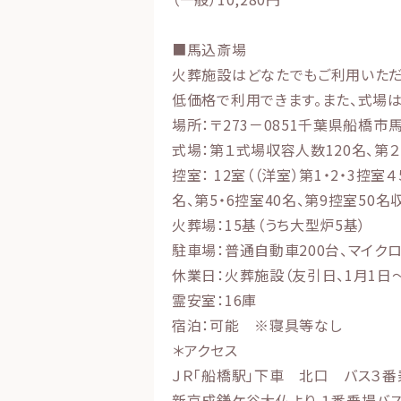
■馬込斎場
火葬施設はどなたでもご利用いただ
低価格で利用できます。また、式場
場所：〒273－0851千葉県船橋市馬
式場：第１式場収容人数120名、第
控室： 12室（（洋室）第1・2・3控室
名、第5・6控室40名、第9控室50名
火葬場：15基（うち大型炉5基）
駐車場：普通自動車200台、マイク
休業日：火葬施設（友引日、1月1日～
霊安室：16庫
宿泊：可能 ※寝具等なし
＊アクセス
ＪＲ「船橋駅」下車 北口 バス３
新京成鎌ケ谷大仏より １番乗場バス