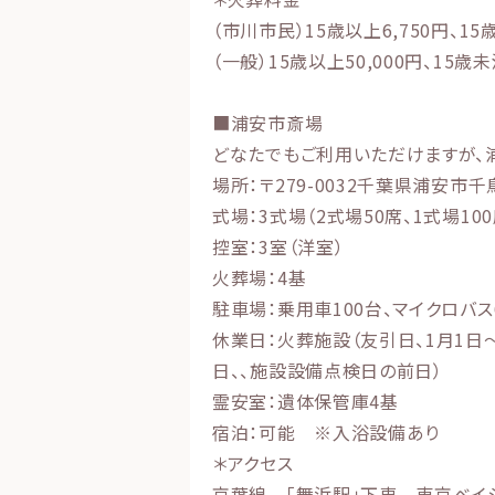
（市川市民）15歳以上6,750円、15
（一般）15歳以上50,000円、15歳未
■浦安市斎場
どなたでもご利用いただけますが、
場所：〒279-0032千葉県浦安市千鳥
式場：3式場（2式場50席、1式場100
控室：3室（洋室）
火葬場：4基
駐車場：乗用車100台、マイクロバス
休業日：火葬施設（友引日、1月1日～
日、、施設設備点検日の前日）
霊安室：遺体保管庫4基
宿泊：可能 ※入浴設備あり
＊アクセス
京葉線 「舞浜駅」下車 東京ベイシ