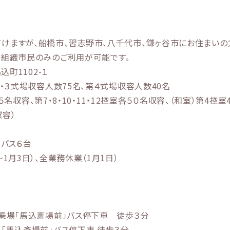
けますが、船橋市、習志野市、八千代市、鎌ヶ谷市にお住まいの
は組織市民のみのご利用が可能です。
込町1102-１
２・３式場収容人数75名、第４式場収容人数40名
４５名収容、第7・8・10・11・12控室各５０名収容、（和室）第4控室
収容）
ロバス６台
1月3日）、全業務休業（1月1日）
番乗場「馬込斎場前」バス停下車 徒歩３分
「馬込斎場前」バス停下車 徒歩３分