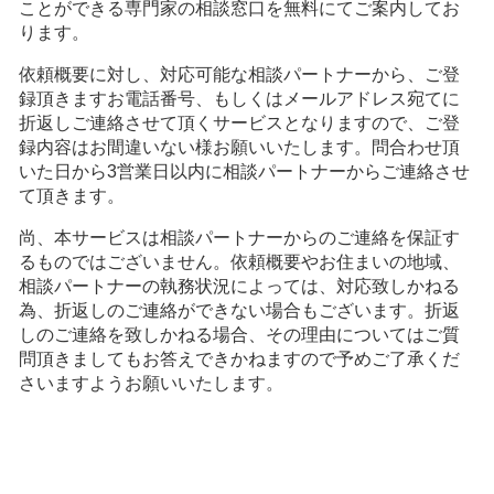
・当社及び当社提携事業者が提供する商品やサービ
ことができる専門家の相談窓口を無料にてご案内してお
スのご案内及びご提供のため
ります。
【第三者への提供】
依頼概要に対し、対応可能な相談パートナーから、ご登
録頂きますお電話番号、
もしくはメールアドレス宛てに
当社は、利用目的に沿って氏名・依頼概要を紹介の
折返しご連絡させて頂くサービスとなりますので、ご登
為に専門家へ提供いたします。
録内容はお間違いない様お願いいたします。
問合わせ頂
いた日から3営業日以内に相談パートナーからご連絡させ
【個人情報の取扱い業務の委託】
て頂きます。
当社は事業運営上、お客様により良いサービスを提
供するために業務の一部を外部に委託しており、業
尚、本サービスは相談パートナーからのご連絡を保証す
務委託先に対してお客様の個人情報を預けることが
るものではございません。
依頼概要やお住まいの地域、
あります。この場合、個人情報を適切に取り扱って
相談パートナーの執務状況によっては、対応致しかねる
為、折返しのご連絡ができない場合もございます。
折返
いると認められる委託先を選定し、契約等において
しのご連絡を致しかねる場合、その理由についてはご質
個人情報の適正管理・機密保持などによりお客様の
問頂きましてもお答えできかねますので予めご了承くだ
個人情報の漏洩防止に必要な事項を取決め、適切な
さいますようお願いいたします。
管理を実施させます。
【個人情報提出の任意性】
お客様が当社に対して個人情報を提出することは任